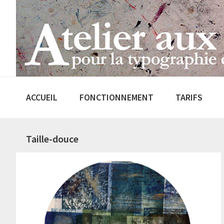
Passer
Passer
à
au
la
contenu
navigation
principal
principale
ACCUEIL
FONCTIONNEMENT
TARIFS
Taille-douce