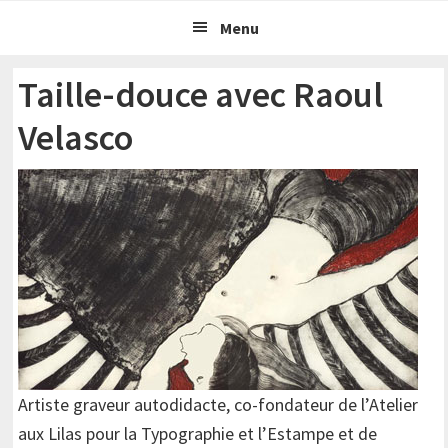
Passer
Passer
Menu
à
au
la
contenu
Taille-douce avec Raoul
navigation
principal
Velasco
principale
Artiste graveur autodidacte, co-fondateur de l’Atelier
aux Lilas pour la Typographie et l’Estampe et de