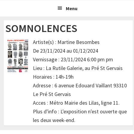
Passer
Passer
Menu
à
au
la
contenu
SOMNOLENCES
navigation
principal
principale
Artiste(s) : Martine Besombes
De 23/11/2024 au 01/12/2024
Vernissage : 23/11/2024 6:00 pm pm
Lieu : La Rutile Galerie, au Pré St Gervais
Horaires : 14h-19h
Adresse : 6 avenue Edouard Vaillant 93310
Le Pré St Gervais
Acces : Métro Mairie des Lilas, ligne 11.
Plus d'info : L'exposition n'est ouverte que
les deux week-end.