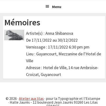
Passer
Passer
Menu
à
au
la
contenu
Mémoires
navigation
principal
principale
Artiste(s) : Anna Shibanova
De 17/11/2022 au 30/12/2022
Vernissage : 17/11/2022 6:30 pm pm
Lieu : Guyancourt, Mezzanine de l’Hotel de
Ville
Adresse : Hotel de Ville, 14 rue Ambroise-
Croizat, Guyancourt
© 2026 ·
Atelier aux lilas
· pour la Typographie et l’Estampe
· Halle Jaurès - 12 boulevard Jean Jaurès 93260 Les Lilas