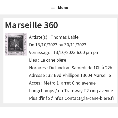
Passer
Passer
Menu
à
au
la
contenu
Marseille 360
navigation
principal
principale
Artiste(s) : Thomas Lable
De 13/10/2023 au 30/11/2023
Vernissage : 13/10/2023 6:00 pm pm
Lieu : La cane bière
Horaires : Du lundi au Samedi de 10h à 22h
Adresse : 32 Bvd Phillipon 13004 Marseille
Acces : Metro 1 arret Cinq avenue
Longchamps / ou Tramway T2 cinq avenue
Plus d'info :’infos:Contact@la-cane-biere.fr