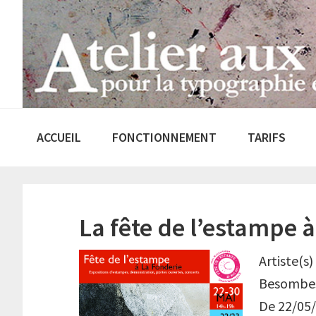
Passer
Passer
à
au
la
contenu
navigation
principal
principale
ACCUEIL
FONCTIONNEMENT
TARIFS
La fête de l’estampe 
Artiste(s
Besombes,
De 22/05