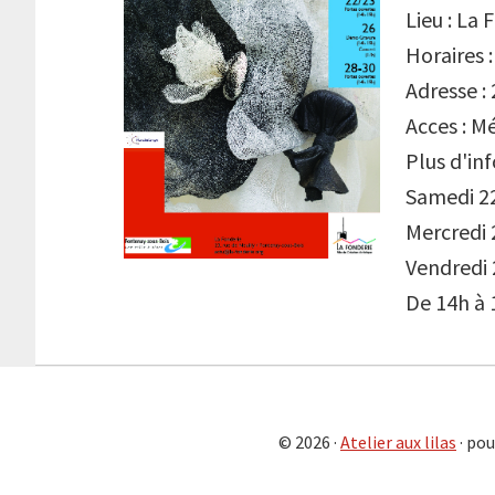
Lieu : La 
Horaires 
Adresse :
Acces : M
Plus d'inf
Samedi 2
Mercredi 
Vendredi 
De 14h à 
© 2026 ·
Atelier aux lilas
· pou