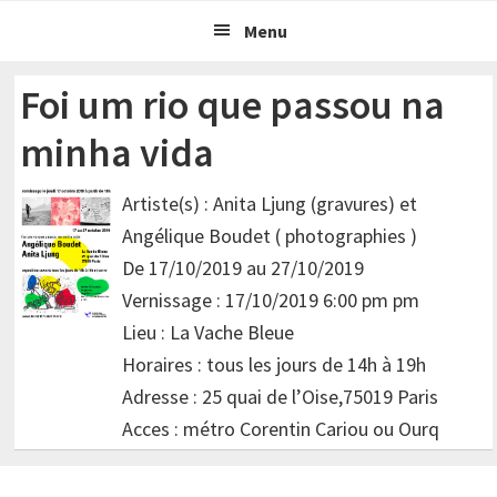
Passer
Passer
Menu
à
au
la
contenu
Foi um rio que passou na
navigation
principal
minha vida
principale
Artiste(s) : Anita Ljung (gravures) et
Angélique Boudet ( photographies )
De 17/10/2019 au 27/10/2019
Vernissage : 17/10/2019 6:00 pm pm
Lieu : La Vache Bleue
Horaires : tous les jours de 14h à 19h
Adresse : 25 quai de l’Oise,75019 Paris
Acces : métro Corentin Cariou ou Ourq