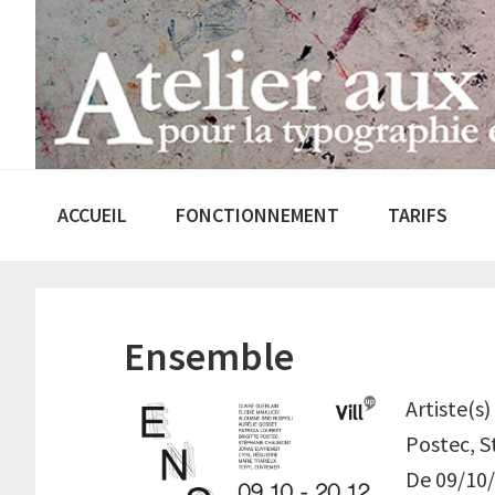
Passer
Passer
à
au
la
contenu
navigation
principal
principale
ACCUEIL
FONCTIONNEMENT
TARIFS
Ensemble
Artiste(s)
Postec, S
De 09/10