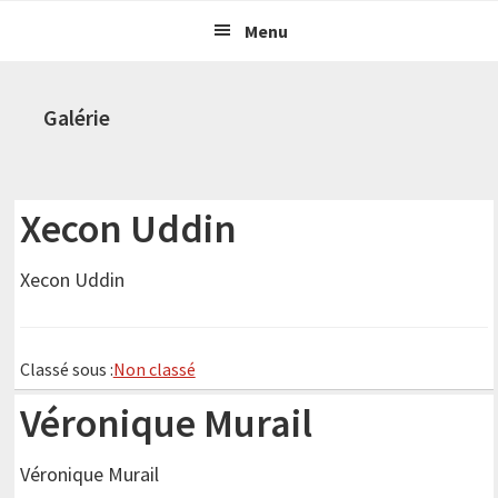
Passer
Passer
Menu
à
au
la
contenu
navigation
principal
Galérie
principale
Xecon Uddin
Xecon Uddin
Classé sous :
Non classé
Véronique Murail
Véronique Murail