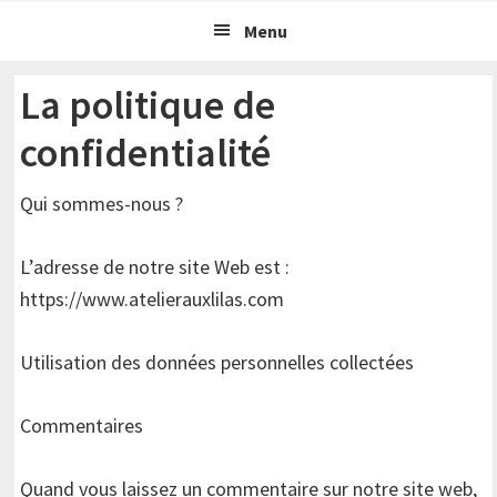
Passer
Passer
Menu
à
au
la
contenu
La politique de
navigation
principal
confidentialité
principale
Qui sommes-nous ?
L’adresse de notre site Web est :
https://www.atelierauxlilas.com
Utilisation des données personnelles collectées
Commentaires
Quand vous laissez un commentaire sur notre site web,